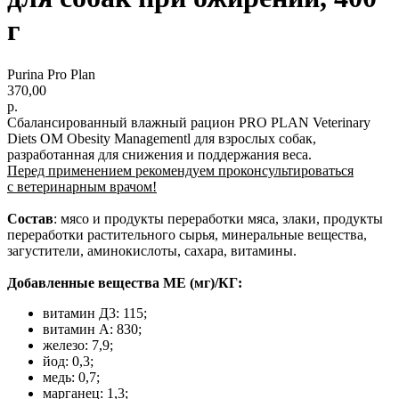
г
Purina Pro Plan
370,00
р.
Сбалансированный влажный рацион PRO PLAN Veterinary
Diets OM Obesity Managementl для взрослых собак,
разработанная для снижения и поддержания веса.
Перед применением рекомендуем проконсультироваться
с ветеринарным врачом!
Состав
: мясо и продукты переработки мяса, злаки, продукты
переработки растительного сырья, минеральные вещества,
загустители, аминокислоты, сахара, витамины.
Добавленные вещества МЕ (мг)/КГ:
витамин Д3: 115;
витамин А: 830;
железо: 7,9;
йод: 0,3;
медь: 0,7;
марганец: 1,3;