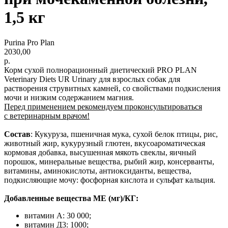
1,5 кг
Purina Pro Plan
2030,00
р.
Корм сухой полнорационный диетический PRO PLAN
Veterinary Diets UR Urinary для взрослых собак для
растворения струвитных камней, со свойствами подкисления
мочи и низким содержанием магния.
Перед применением рекомендуем проконсультироваться
с ветеринарным врачом!
Состав
: Кукуруза, пшеничная мука, сухой белок птицы, рис,
животный жир, кукурузный глютен, вкусоароматическая
кормовая добавка, высушенная мякоть свеклы, яичный
порошок, минеральные вещества, рыбий жир, консерванты,
витамины, аминокислоты, антиоксиданты, вещества,
подкисляющие мочу: фосфорная кислота и сульфат кальция.
Добавленные вещества МЕ (мг)/КГ:
витамин А: 30 000;
витамин Д3: 1000;